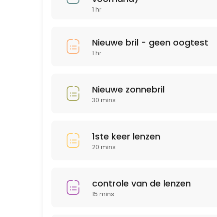
1 hr
30 min · EUR20.0
Andere
Nieuwe bril - geen oogtest
30 min
1 hr
Nieuwe bril - geen oogtest
60 min
Nieuwe zonnebril
Nieuwe zonnebril
30 mins
30 min
1ste keer lenzen
20 mins
controle van de lenzen
15 mins