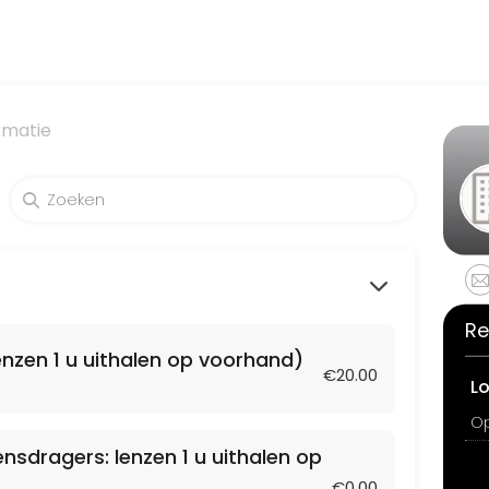
expert medical attention. Schedule your appointment online for conve
rmatie
nzen 1 u uithalen op voorhand)
Re
enzen 1 u uithalen op voorhand)
€20.00
L
ensdragers: lenzen 1 u uithalen op
len op voorhand)
€0.00