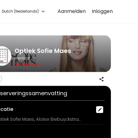
Aanmelden
Inloggen
Dutch (Nederlands)
nient access to our team of qualified professionals.
Optiek Sofie Maes
medical
Nu Gesloten
serveringssamenvatting
ocatie
Optiek Sofie Maes, Aloïse Biebuyckstraat 1, Sint-Eloois-Vijve