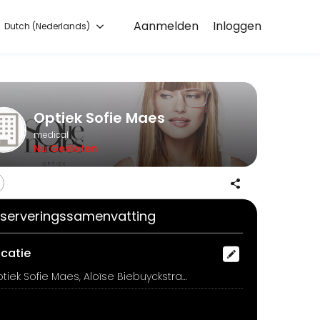
Aanmelden
Inloggen
Dutch (Nederlands)
nient access to our team of qualified professionals.
Optiek Sofie Maes
medical
Nu Gesloten
serveringssamenvatting
ocatie
Optiek Sofie Maes, Aloïse Biebuyckstraat 1, Sint-Eloois-Vijve