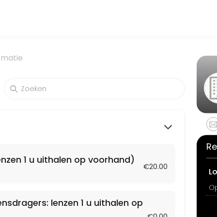
expert medical attention. Schedule your appointment online for conve
rmatie
nzen 1 u uithalen op voorhand)
Re
enzen 1 u uithalen op voorhand)
€20.00
L
ensdragers: lenzen 1 u uithalen op
len op voorhand)
€0.00