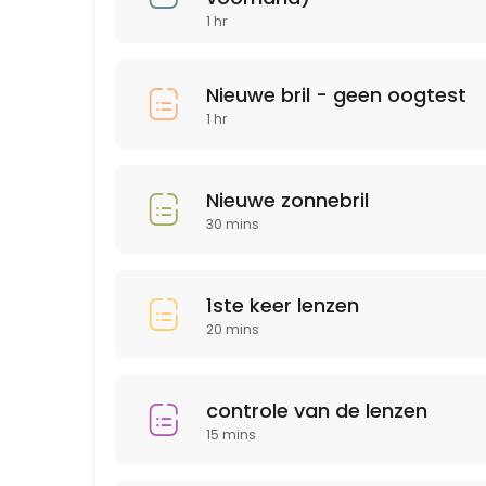
1 hr
30 min · EUR20.0
Andere
Nieuwe bril - geen oogtest
30 min
1 hr
Nieuwe bril - geen oogtest
60 min
Nieuwe zonnebril
Nieuwe zonnebril
30 mins
30 min
1ste keer lenzen
20 mins
controle van de lenzen
15 mins