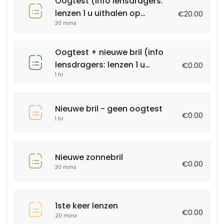
Oogtest (info lensdragers:
lenzen 1 u uithalen op
€20.00
30 min · EUR20.0
30 mins
voorhand)
Andere
30 min
Oogtest + nieuwe bril (info
Nieuwe bril - geen oogtest
lensdragers: lenzen 1 u
€0.00
1 hr
uithalen op voorhand)
60 min
Nieuwe zonnebril
Nieuwe bril - geen oogtest
€0.00
1 hr
30 min
Nieuwe zonnebril
€0.00
30 mins
1ste keer lenzen
€0.00
20 mins