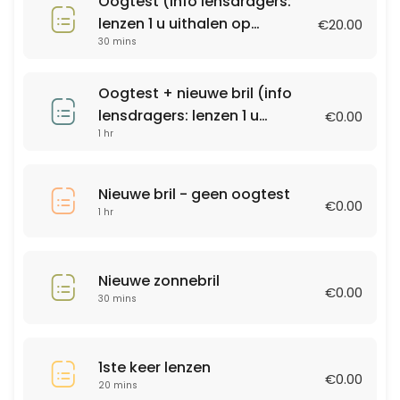
Oogtest (info lensdragers:
lenzen 1 u uithalen op
€20.00
30 min · EUR20.0
30 mins
voorhand)
Andere
30 min
Oogtest + nieuwe bril (info
Nieuwe bril - geen oogtest
lensdragers: lenzen 1 u
€0.00
1 hr
uithalen op voorhand)
60 min
Nieuwe zonnebril
Nieuwe bril - geen oogtest
€0.00
1 hr
30 min
Nieuwe zonnebril
€0.00
30 mins
1ste keer lenzen
€0.00
20 mins