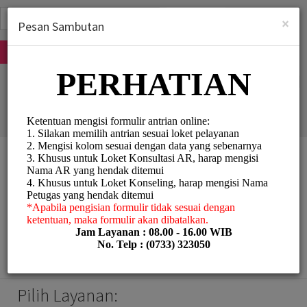
Indonesian (bahasa Indonesia)
Masuk
×
Pesan Sambutan
MENDAFTAR
KPP Pratama Lubuk
Linggau
Personal Meetings and
Services/Counselling
Pilih Layanan: