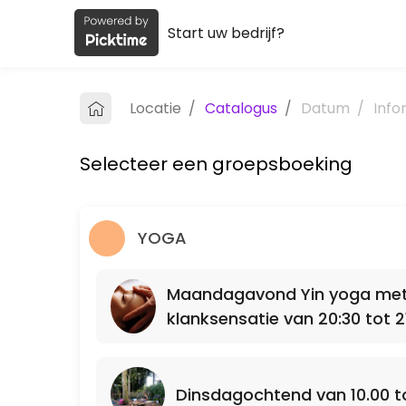
Start uw bedrijf?
About Yogastudio Sweet Flow
Yogastudio Sweet Flow is a Yoga Classes facility helping members re
Locatie
/
Catalogus
/
Datum
/
Info
Classes Offered
Selecteer een groepsboeking
Dinsdagochtend 11.30 tot 12.45 Yin yoga
75 min · EUR12.5 · 10 slots
Maandagavond Yin yoga met voorhoofdmass
YOGA
75 min · EUR12.5 · 10 slots
Maandagavond Yin yoga met voorhoofdmassage en
Dinsdagochtend van 10.00 tot 11.15 Yin yog
klanksensatie van 20:30 tot 2
75 min · EUR12.5 · 9 slots
Donderdagavond van 18:45 tot 20:00 Pilate
Dinsdagochtend van 10.00 tot