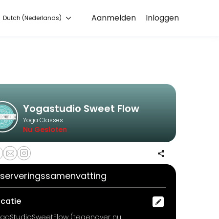
Aanmelden
Inloggen
Dutch (Nederlands)
tart training with experienced coaches.
Yogastudio Sweet Flow
Yoga Classes
Nu Gesloten
serveringssamenvatting
ocatie
YogaStudioSweetFlow (tegenover nummer 2), Jachtlustweg 2, Wijckel