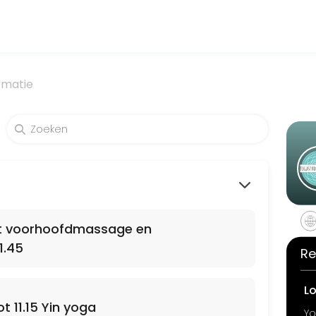
ach their fitness and performance goals. Book a session online and s
rmatie
age en klanksensatie van 20:30 tot 21.45
a
1.45
Re
s- Yin yoga
L
 11.15 Yin yoga