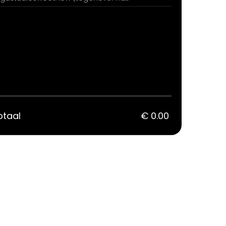
otaal
€ 0.00