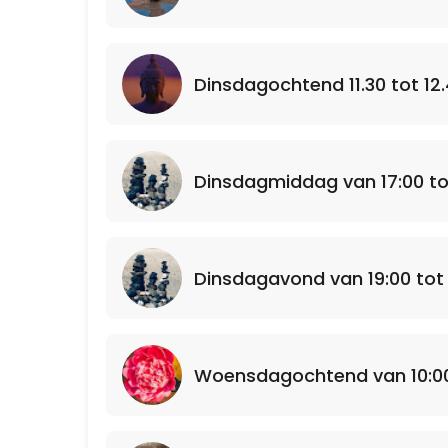
75 min · EUR12.5 · 9 slots
Vrijdagochtend van 10:00 tot 11:15 Yin Yoga 
75 min · EUR12.5 · 10 slots
Dinsdagochtend 11.30 tot 12
Zondagmiddag yin yoga met ontspanningm
120 min · EUR37.5 · 10 slots
Dinsdagmiddag van 17:00 tot 18:15 Pilates-
75 min · EUR12.5 · 10 slots
Woensdagavond van 19.30 tot 20:45 Buik s
Dinsdagavond van 19:00 tot 
75 min · EUR12.5 · 10 slots
Woensdagochtend van 10:00 tot 11:15 uur Y
75 min · EUR12.5 · 10 slots
Donderdagochtend 10.00 Yin Yoga met reik