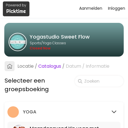
Aanmelden
Inloggen
About Yogastudio Sweet Flow
Yogastudio Sweet Flow is a Yoga Classes facility helping members re
Yogastudio Sweet Flow
Classes Offered
Sports/Yoga Classes
Closed Now
Dinsdagochtend 11.30 tot 12.45 Yin yoga
Locatie
/
Catalogus
/
Datum
/
Informatie
75 min · EUR12.5 · 10 slots
Maandagavond Yin yoga met voorhoofdmass
Selecteer een
75 min · EUR12.5 · 10 slots
groepsboeking
Dinsdagochtend van 10.00 tot 11.15 Yin yog
75 min · EUR12.5 · 9 slots
YOGA
Donderdagavond van 18:45 tot 20:00 Pilate