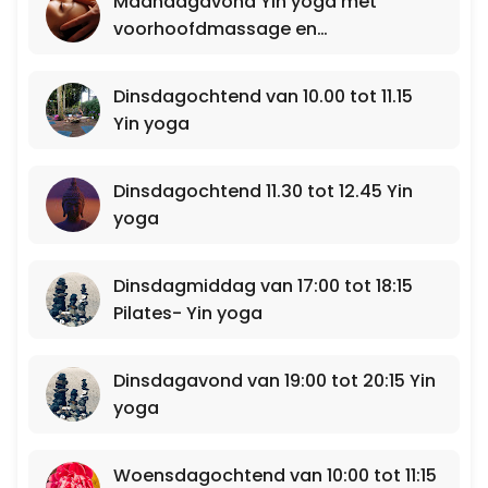
Maandagavond Yin yoga met
75 min · EUR12.5 · 9 slots
voorhoofdmassage en
Vrijdagochtend van 10:00 tot 11:15 Yin Yoga 
klanksensatie van 20:30 tot 21.45
75 min · EUR12.5 · 10 slots
Dinsdagochtend van 10.00 tot 11.15
Zondagmiddag yin yoga met ontspanningm
Yin yoga
120 min · EUR37.5 · 10 slots
Dinsdagochtend 11.30 tot 12.45 Yin
Dinsdagmiddag van 17:00 tot 18:15 Pilates-
yoga
75 min · EUR12.5 · 10 slots
Woensdagavond van 19.30 tot 20:45 Buik s
Dinsdagmiddag van 17:00 tot 18:15
Pilates- Yin yoga
75 min · EUR12.5 · 10 slots
Woensdagochtend van 10:00 tot 11:15 uur Y
Dinsdagavond van 19:00 tot 20:15 Yin
yoga
75 min · EUR12.5 · 10 slots
Donderdagochtend 10.00 Yin Yoga met reik
Woensdagochtend van 10:00 tot 11:15