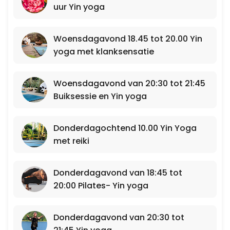
75 min · EUR12.5 · 9 slots
uur Yin yoga
Dinsdagavond van 19:00 tot 20:15 Yin yoga
Woensdagavond 18.45 tot 20.00 Yin
75 min · EUR12.5 · 10 slots
yoga met klanksensatie
Zaterdagochtend van 10.00 tot 11.15 Yin yog
75 min · EUR12.0 · 10 slots
Woensdagavond van 20:30 tot 21:45
Maandagochtend van 11.30 tot 12.45 Yin yo
Buiksessie en Yin yoga
75 min · EUR12.5 · 10 slots
Donderdagochtend 10.00 Yin Yoga
Woensdagavond 18.45 tot 20.00 Yin yoga m
met reiki
75 min · EUR12.5 · 10 slots
Woensdagavond van 20:30 tot 21:45 Buikses
Donderdagavond van 18:45 tot
20:00 Pilates- Yin yoga
75 min · EUR12.5 · 10 slots
Vrijdagochtend van 11.30 tot 12.45 Yin Yoga 
Donderdagavond van 20:30 tot