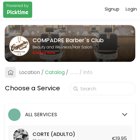
Signup
Login
About COMPADRE Barber&#xb4;s C
COMPADRE Barber&#xb4;s Club is a professional Hair Salon offering p
COMPADRE Barber´s Club
Services Offered
Beauty and Wellness/Hair Salon
Closed Now
AFEITADO TRADICIONAL
Location
/
Catalog
/
.........
/
Info
25 min · EUR19.95
COMBO: CORTE + ARREGLO DE BARBA TRADI
Choose a Service
50 min · EUR39.95
CORTE (ADULTO)
ALL SERVICES
25 min · EUR19.95
CORTE DE NI&Ntilde;O (HASTA 12 A&Ntilde;O
CORTE (ADULTO)
€19.95