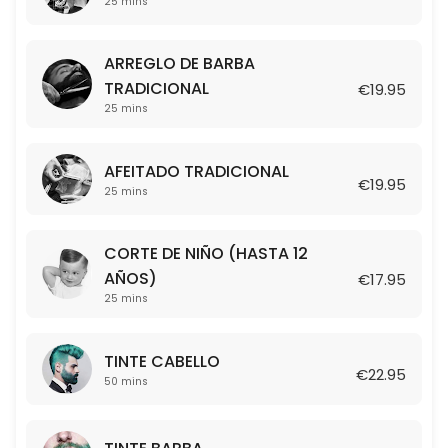
25 mins
25 min · EUR17.95
ARREGLO DE BARBA TRADICIONAL
ARREGLO DE BARBA
25 min · EUR19.95
TRADICIONAL
€19.95
TINTE BARBA
25 mins
50 min · EUR21.95
AFEITADO TRADICIONAL
TINTE CABELLO
€19.95
25 mins
50 min · EUR22.95
CORTE DE NIÑO (HASTA 12
COMBO: CORTE + AFEITADO
AÑOS)
€17.95
25 mins
50 min · EUR39.95
TINTE CABELLO
€22.95
50 mins