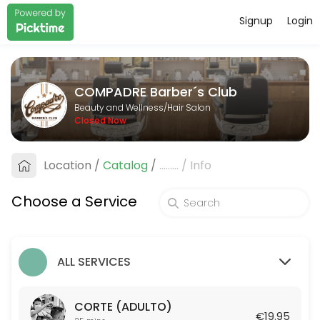
Signup
Login
About COMPADRE Barber&#xb4;s C
COMPADRE Barber&#xb4;s Club is a professional Hair Salon offering p
COMPADRE Barber´s Club
Services Offered
Beauty and Wellness/Hair Salon
Closed Now
AFEITADO TRADICIONAL
Location
/
Catalog
/
.........
/
Info
25 min · EUR19.95
COMBO: CORTE + ARREGLO DE BARBA TRADI
Choose a Service
50 min · EUR39.95
CORTE (ADULTO)
ALL SERVICES
25 min · EUR19.95
CORTE DE NI&Ntilde;O (HASTA 12 A&Ntilde;O
CORTE (ADULTO)
€19.95