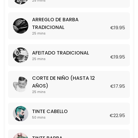
25 mins
25 min · EUR17.95
ARREGLO DE BARBA TRADICIONAL
ARREGLO DE BARBA
25 min · EUR19.95
TRADICIONAL
€19.95
TINTE BARBA
25 mins
50 min · EUR21.95
AFEITADO TRADICIONAL
TINTE CABELLO
€19.95
25 mins
50 min · EUR22.95
CORTE DE NIÑO (HASTA 12
COMBO: CORTE + AFEITADO
AÑOS)
€17.95
25 mins
50 min · EUR39.95
TINTE CABELLO
€22.95
50 mins