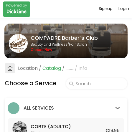
Signup
Login
About COMPADRE Barber&#xb4;s C
COMPADRE Barber&#xb4;s Club is a professional Hair Salon offering p
COMPADRE Barber´s Club
Services Offered
Beauty and Wellness/Hair Salon
Closed Now
AFEITADO TRADICIONAL
Location
/
Catalog
/
.........
/
Info
25 min · EUR19.95
COMBO: CORTE + ARREGLO DE BARBA TRADI
Choose a Service
50 min · EUR39.95
CORTE (ADULTO)
ALL SERVICES
25 min · EUR19.95
CORTE DE NI&Ntilde;O (HASTA 12 A&Ntilde;O
CORTE (ADULTO)
€19.95