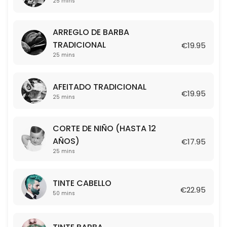
25 mins
25 min · EUR17.95
ARREGLO DE BARBA TRADICIONAL
ARREGLO DE BARBA
25 min · EUR19.95
TRADICIONAL
€19.95
TINTE BARBA
25 mins
50 min · EUR21.95
AFEITADO TRADICIONAL
TINTE CABELLO
€19.95
25 mins
50 min · EUR22.95
CORTE DE NIÑO (HASTA 12
COMBO: CORTE + AFEITADO
AÑOS)
€17.95
25 mins
50 min · EUR39.95
TINTE CABELLO
€22.95
50 mins