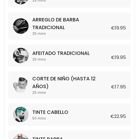
25 mins
25 min · EUR17.95
ARREGLO DE BARBA TRADICIONAL
ARREGLO DE BARBA
25 min · EUR19.95
TRADICIONAL
€19.95
TINTE BARBA
25 mins
50 min · EUR21.95
AFEITADO TRADICIONAL
TINTE CABELLO
€19.95
25 mins
50 min · EUR22.95
CORTE DE NIÑO (HASTA 12
COMBO: CORTE + AFEITADO
AÑOS)
€17.95
25 mins
50 min · EUR39.95
TINTE CABELLO
€22.95
50 mins