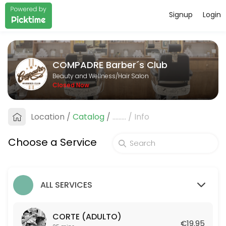
Signup
Login
About COMPADRE Barber&#xb4;s C
COMPADRE Barber&#xb4;s Club is a professional Hair Salon offering p
COMPADRE Barber´s Club
Services Offered
Beauty and Wellness/Hair Salon
Closed Now
AFEITADO TRADICIONAL
Location
/
Catalog
/
.........
/
Info
25 min · EUR19.95
COMBO: CORTE + ARREGLO DE BARBA TRADI
Choose a Service
50 min · EUR39.95
CORTE (ADULTO)
ALL SERVICES
25 min · EUR19.95
CORTE DE NI&Ntilde;O (HASTA 12 A&Ntilde;O
CORTE (ADULTO)
€19.95