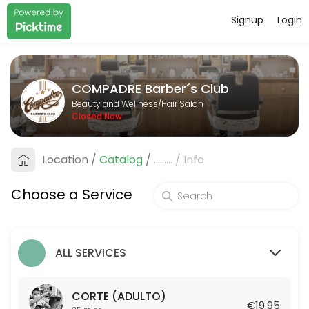
Signup
Login
About COMPADRE Barber&#xb4;s C
COMPADRE Barber&#xb4;s Club is a professional Hair Salon offering p
COMPADRE Barber´s Club
Services Offered
Beauty and Wellness/Hair Salon
Closed Now
AFEITADO TRADICIONAL
Location
/
Catalog
/
.........
/
Info
25 min · EUR19.95
COMBO: CORTE + ARREGLO DE BARBA TRADI
Choose a Service
50 min · EUR39.95
CORTE (ADULTO)
ALL SERVICES
25 min · EUR19.95
CORTE DE NI&Ntilde;O (HASTA 12 A&Ntilde;O
CORTE (ADULTO)
€19.95