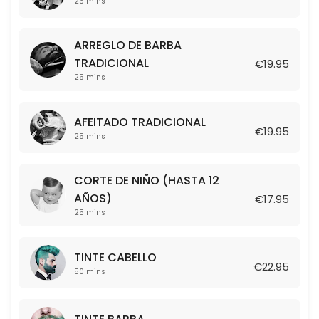
25 mins
25 min · EUR17.95
ARREGLO DE BARBA TRADICIONAL
ARREGLO DE BARBA
25 min · EUR19.95
TRADICIONAL
€19.95
TINTE BARBA
25 mins
50 min · EUR21.95
AFEITADO TRADICIONAL
TINTE CABELLO
€19.95
25 mins
50 min · EUR22.95
CORTE DE NIÑO (HASTA 12
COMBO: CORTE + AFEITADO
AÑOS)
€17.95
25 mins
50 min · EUR39.95
TINTE CABELLO
€22.95
50 mins