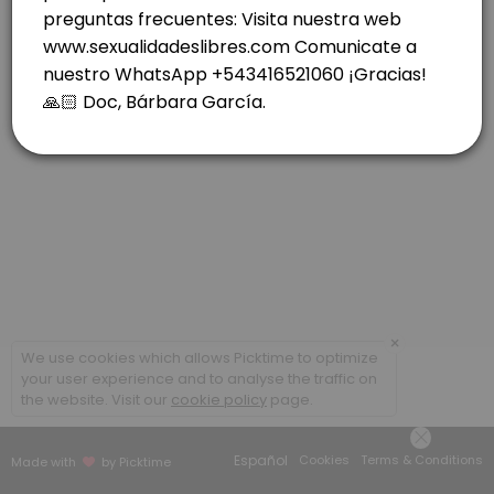
others · 40 min · ARS70000.0
ROSARIO: RIOJA 1037- C. FINA MIERCOLES.
others · 40 min · ARS70000.0
CABA- COLEGIALES- LUNES
others · 30 min · ARS70000.0
VIDEOLLAMADA - CONSULTAS POSTERIORES
others · 20 min · ARS50000.0
×
We use cookies which allows Picktime to optimize
your user experience and to analyse the traffic on
the website. Visit our
cookie policy
page.
Español
Cookies
Terms & Conditions
Made with
by Picktime