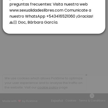
others · 40 min · ARS70000.0
ROSARIO: RIOJA 1037- C. FINA MIERCOLES.
others · 40 min · ARS70000.0
CABA- COLEGIALES- LUNES
others · 30 min · ARS70000.0
VIDEOLLAMADA - CONSULTAS POSTERIORES
others · 20 min · ARS50000.0
×
We use cookies which allows Picktime to optimize
your user experience and to analyse the traffic on
the website. Visit our
cookie policy
page.
Español
Cookies
Terms & Conditions
Made with
by Picktime