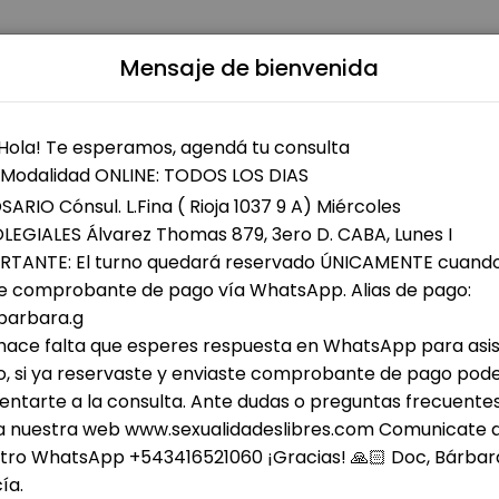
Sp
cute;a
Mensaje de bienvenida
patients seeking expert medical attention. Schedule your appointment
cer
firmar tu consulta