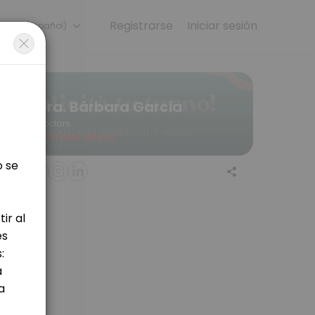
Registrarse
Iniciar sesión
anish (Español)
 online for convenient access to our team of qualified professionals
Dra. Bárbara García
Doctors
Cerrado ahora