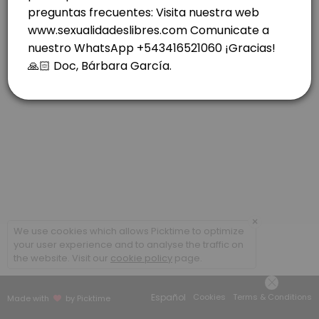
others · 40 min · ARS70000.0
ROSARIO: RIOJA 1037- C. FINA MIERCOLES.
others · 40 min · ARS70000.0
CABA- COLEGIALES- LUNES
others · 30 min · ARS70000.0
VIDEOLLAMADA - CONSULTAS POSTERIORES
others · 20 min · ARS50000.0
×
We use cookies which allows Picktime to optimize
your user experience and to analyse the traffic on
the website. Visit our
cookie policy
page.
Español
Cookies
Terms & Conditions
Made with
by Picktime