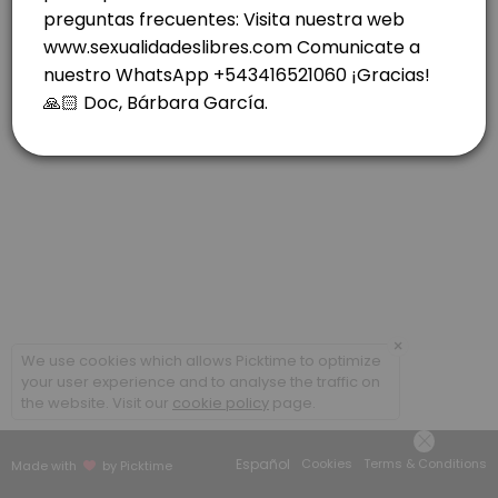
others · 40 min · ARS70000.0
ROSARIO: RIOJA 1037- C. FINA MIERCOLES.
others · 40 min · ARS70000.0
CABA- COLEGIALES- LUNES
others · 30 min · ARS70000.0
VIDEOLLAMADA - CONSULTAS POSTERIORES
others · 20 min · ARS50000.0
×
We use cookies which allows Picktime to optimize
your user experience and to analyse the traffic on
the website. Visit our
cookie policy
page.
Español
Cookies
Terms & Conditions
Made with
by Picktime