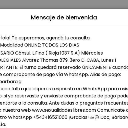
Sp
cute;a
Mensaje de bienvenida
patients seeking expert medical attention. Schedule your appointment
cer
firmar tu consulta