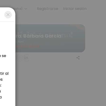
Registrarse
Iniciar sesión
anish (Español)
 online for convenient access to our team of qualified professionals
Dra. Bárbara García
Doctors
Cerrado ahora