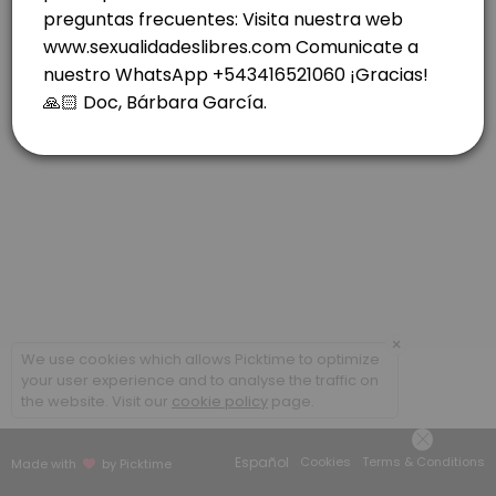
others · 40 min · ARS70000.0
ROSARIO: RIOJA 1037- C. FINA MIERCOLES.
others · 40 min · ARS70000.0
CABA- COLEGIALES- LUNES
others · 30 min · ARS70000.0
VIDEOLLAMADA - CONSULTAS POSTERIORES
others · 20 min · ARS50000.0
×
We use cookies which allows Picktime to optimize
your user experience and to analyse the traffic on
the website. Visit our
cookie policy
page.
Español
Cookies
Terms & Conditions
Made with
by Picktime