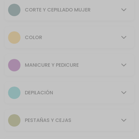
50 min · COP2.0
CORTE Y CEPILLADO MUJER
Depilaci&oacute;n rostro
30 min · COP24000.0
Manicure + Pedicure
COLOR
70 min · COP38000.0
Barba
MANICURE Y PEDICURE
30 min · COP20000.0
Depilaci&oacute;n espalda y hombros
DEPILACIÓN
40 min · COP32000.0
Ondulado
PESTAÑAS Y CEJAS
Estimado cliente, por normatividad de Bioseguridad, a todo servici
80 min · COP3.0
Maquillaje Halloween