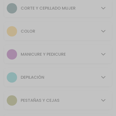
50 min · COP2.0
CORTE Y CEPILLADO MUJER
Depilaci&oacute;n rostro
30 min · COP24000.0
Manicure + Pedicure
COLOR
70 min · COP38000.0
Barba
MANICURE Y PEDICURE
30 min · COP20000.0
Depilaci&oacute;n espalda y hombros
DEPILACIÓN
40 min · COP32000.0
Ondulado
PESTAÑAS Y CEJAS
Estimado cliente, por normatividad de Bioseguridad, a todo servici
80 min · COP3.0
Maquillaje Halloween