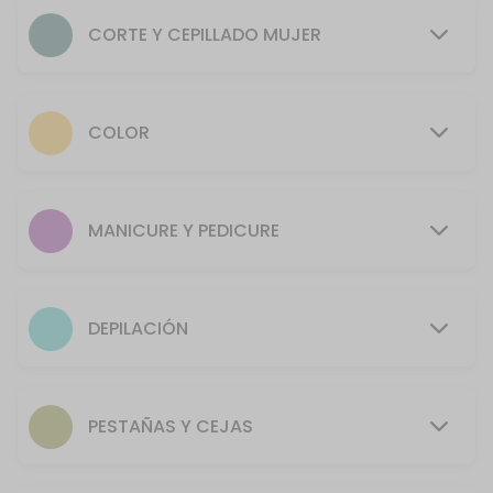
50 min · COP2.0
CORTE Y CEPILLADO MUJER
Depilaci&oacute;n rostro
30 min · COP24000.0
Manicure + Pedicure
COLOR
70 min · COP38000.0
Barba
MANICURE Y PEDICURE
30 min · COP20000.0
Depilaci&oacute;n espalda y hombros
DEPILACIÓN
40 min · COP32000.0
Ondulado
PESTAÑAS Y CEJAS
Estimado cliente, por normatividad de Bioseguridad, a todo servici
80 min · COP3.0
Maquillaje Halloween