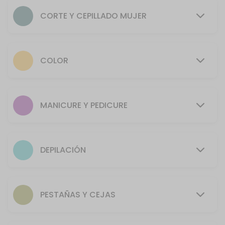
50 min · COP2.0
CORTE Y CEPILLADO MUJER
Depilaci&oacute;n rostro
30 min · COP24000.0
Manicure + Pedicure
COLOR
70 min · COP38000.0
Barba
MANICURE Y PEDICURE
30 min · COP20000.0
Depilaci&oacute;n espalda y hombros
DEPILACIÓN
40 min · COP32000.0
Ondulado
PESTAÑAS Y CEJAS
Estimado cliente, por normatividad de Bioseguridad, a todo servici
80 min · COP3.0
Maquillaje Halloween