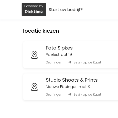
Start uw bedrijf?
About Foto Sipkes
Foto Sipkes is a Foto Winkel & Foto studio provider accepting online 
locatie kiezen
Services Offered
Pasfoto Nieuwe Ebbingestraat
Foto Sipkes
Poelestraat 19
15 min · EUR14.99
Groningen
Bekijk op de Kaart
Huur foto studio (1 dag)
Studio Shoots & Prints
480 min · EUR349.0
Ophalen Reparatie
Nieuwe Ebbingestraat 3
Groningen
Bekijk op de Kaart
10 min
Pasfoto