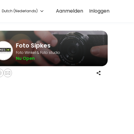
Aanmelden
Inloggen
Dutch (Nederlands)
ou — quick, secure, and confirmed by email.
Foto Sipkes
Foto Winkel & Foto studio
Nu Open