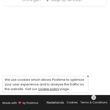
Groningen
Bekijk op de Kaart
15 min · EUR14.99
Huur foto studio 1 uur
60 min · EUR59.0
Winkel bezoek Foto
30 min
FUJIFILM GFX Advies gesprek
60 min
Afhalen bestelling
10 min
×
We use cookies which allows Picktime to optimize
Verrekijker winkel bezoek
your user experience and to analyse the traffic on
the website. Visit our
cookie policy
page.
30 min
Huur foto studio (1/2 dag)
Nederlands
Cookies
Terms & Conditions
Made with
by Picktime