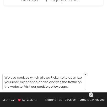
Groningen
Bekijk op de Kaart
15 min · EUR14.99
Huur foto studio 1 uur
60 min · EUR59.0
Winkel bezoek Foto
30 min
FUJIFILM GFX Advies gesprek
60 min
Afhalen bestelling
10 min
×
We use cookies which allows Picktime to optimize
Verrekijker winkel bezoek
your user experience and to analyse the traffic on
the website. Visit our
cookie policy
page.
30 min
Huur foto studio (1/2 dag)
Nederlands
Cookies
Terms & Conditions
Made with
by Picktime