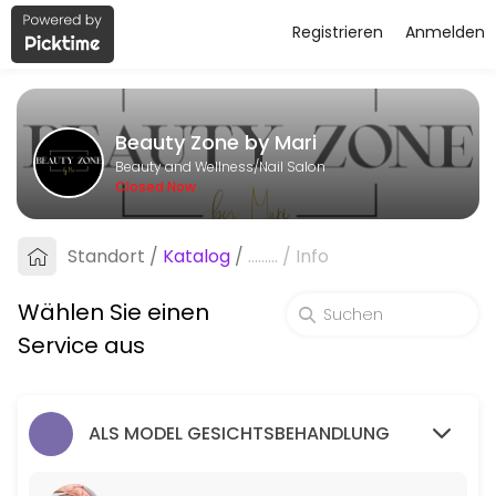
Registrieren
Anmelden
About Beauty Zone by Mari
Beauty Zone by Mari is a professional Nail Salon offering personaliz
Beauty Zone by Mari
Services Offered
Beauty and Wellness/Nail Salon
Closed Now
VOLLBEHANDLUNG Natur\Farbe
Standort
/
Katalog
/
.........
/
Info
120 min · EUR79.0
Paket S
Wählen Sie einen
60 min · EUR55.0
Service aus
SHELLAC mit verstärkung French/ Verlauf
90 min · EUR59.0
ALS MODEL GESICHTSBEHANDLUNG
VOLLBEHANDLUNG French\Verlauf