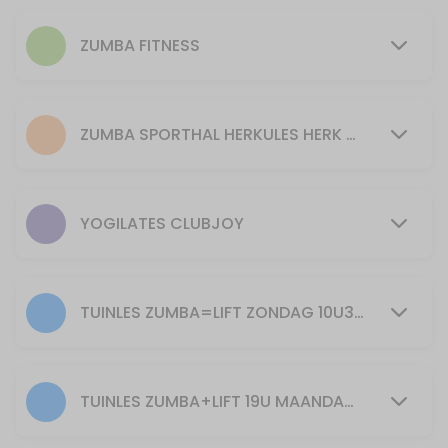
50 min · 15 slots
Pilates
ZUMBA FITNESS
55 min · 15 slots
PILATES donderdag 9u45
ZUMBA SPORTHAL HERKULES HERK DE STAD
55 min · 16 slots
PILATES maandag 20.00h
YOGILATES CLUBJOY
55 min · 20 slots
PILATES dinsdag 9U45
55 min · 16 slots
TUINLES ZUMBA=LIFT ZONDAG 10U30: ENKEL BIJ GOED WEER EN VOLDOENDE DEELNEMERS
30min Yogilates 11u
30 min · 40 slots
TUINLES ZUMBA+LIFT 19U MAANDAG ENKEL BIJ GOED WEER EN VOLDOENDE DEELNEMERS
Piloxing zondag 10u30