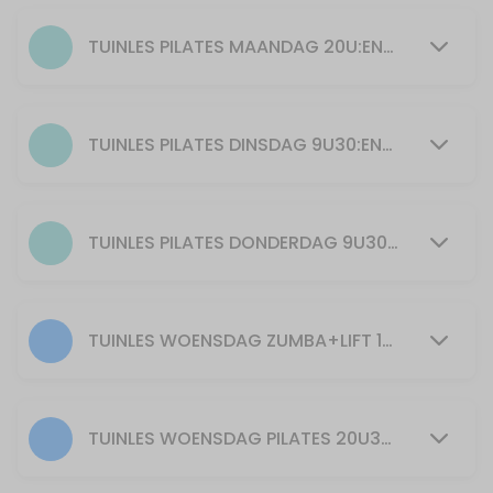
55 min · 25 slots
Pilates
TUINLES PILATES MAANDAG 20U:ENKEL BIJ GOED WEER EN VOLDOENDE DEELNEMERS
55 min · 15 slots
ZUMBA + LIFT maandag 19u spierversterkend
TUINLES PILATES DINSDAG 9U30:ENKEL BIJ GOED WEER EN VOLDOENDE DEELNEMERS
55 min · 20 slots
YOGILATES Kirsten dinsdag 20u30
TUINLES PILATES DONDERDAG 9U30: ENKEL BIJ GOED WEER EN VOLDOENDE DEELNEMERS
55 min · 20 slots
30min Zumba 11u30
TUINLES WOENSDAG ZUMBA+LIFT 19U30:ENKEL BIJ GOED WEER EN VOLDOENDE DEELNEMERS
30 min · 40 slots
30min Zumba+Lift 12u30
30 min · 40 slots
TUINLES WOENSDAG PILATES 20U30:ENKEL BIJ GOED WEER EN VOLDOENDE DEELNEMERS
Zumba+Lift