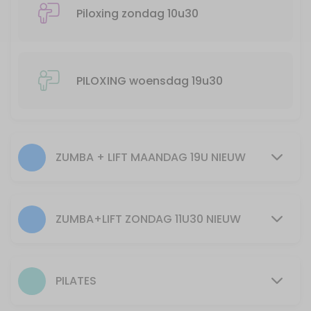
55 min · 25 slots
Piloxing zondag 10u30
Zumba + Lift spierversterkend en cardio/ge
55 min · 20 slots
30min Pilates 12u
PILOXING woensdag 19u30
30 min · 40 slots
Pilates woensdag 20u30
ZUMBA + LIFT MAANDAG 19U NIEUW
55 min · 10 slots
30min piloxing 10u30
30 min · 40 slots
ZUMBA+LIFT ZONDAG 11U30 NIEUW
PILATES
55 min · 15 slots
PILATES
Zumba+Lift