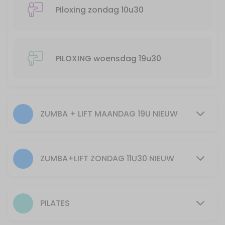
55 min · 25 slots
Piloxing zondag 10u30
Zumba + Lift spierversterkend en cardio/ge
55 min · 20 slots
30min Pilates 12u
PILOXING woensdag 19u30
30 min · 40 slots
Pilates woensdag 20u30
ZUMBA + LIFT MAANDAG 19U NIEUW
55 min · 10 slots
30min piloxing 10u30
30 min · 40 slots
ZUMBA+LIFT ZONDAG 11U30 NIEUW
PILATES
55 min · 15 slots
PILATES
Zumba+Lift