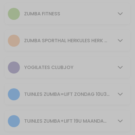
50 min · 15 slots
Pilates
ZUMBA FITNESS
55 min · 15 slots
PILATES donderdag 9u45
ZUMBA SPORTHAL HERKULES HERK DE STAD
55 min · 16 slots
PILATES maandag 20.00h
YOGILATES CLUBJOY
55 min · 20 slots
PILATES dinsdag 9U45
55 min · 16 slots
TUINLES ZUMBA=LIFT ZONDAG 10U30: ENKEL BIJ GOED WEER EN VOLDOENDE DEELNEMERS
30min Yogilates 11u
30 min · 40 slots
TUINLES ZUMBA+LIFT 19U MAANDAG ENKEL BIJ GOED WEER EN VOLDOENDE DEELNEMERS
Piloxing zondag 10u30