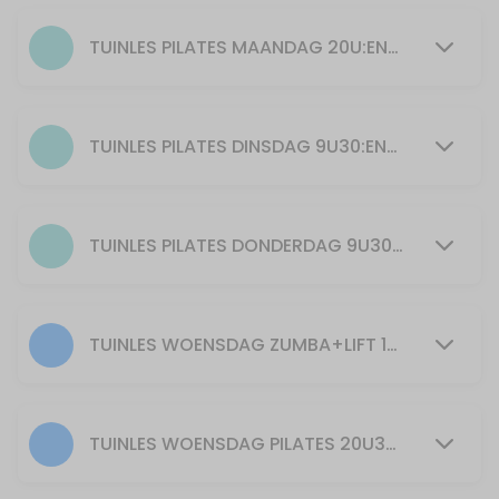
55 min · 25 slots
Pilates
TUINLES PILATES MAANDAG 20U:ENKEL BIJ GOED WEER EN VOLDOENDE DEELNEMERS
55 min · 15 slots
ZUMBA + LIFT maandag 19u spierversterkend
TUINLES PILATES DINSDAG 9U30:ENKEL BIJ GOED WEER EN VOLDOENDE DEELNEMERS
55 min · 20 slots
YOGILATES Kirsten dinsdag 20u30
TUINLES PILATES DONDERDAG 9U30: ENKEL BIJ GOED WEER EN VOLDOENDE DEELNEMERS
55 min · 20 slots
30min Zumba 11u30
TUINLES WOENSDAG ZUMBA+LIFT 19U30:ENKEL BIJ GOED WEER EN VOLDOENDE DEELNEMERS
30 min · 40 slots
30min Zumba+Lift 12u30
30 min · 40 slots
TUINLES WOENSDAG PILATES 20U30:ENKEL BIJ GOED WEER EN VOLDOENDE DEELNEMERS
Zumba+Lift