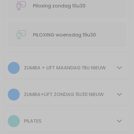
55 min · 25 slots
Piloxing zondag 10u30
Zumba + Lift spierversterkend en cardio/ge
55 min · 20 slots
30min Pilates 12u
PILOXING woensdag 19u30
30 min · 40 slots
Pilates woensdag 20u30
ZUMBA + LIFT MAANDAG 19U NIEUW
55 min · 10 slots
30min piloxing 10u30
30 min · 40 slots
ZUMBA+LIFT ZONDAG 11U30 NIEUW
PILATES
55 min · 15 slots
PILATES
Zumba+Lift