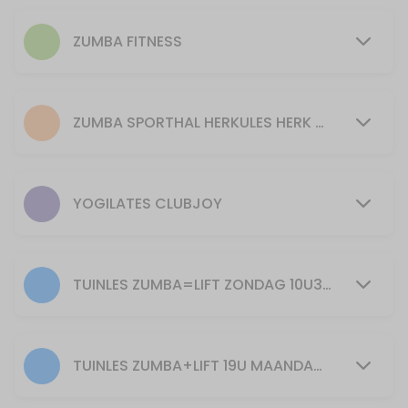
50 min · 15 slots
Pilates
ZUMBA FITNESS
55 min · 15 slots
PILATES donderdag 9u45
ZUMBA SPORTHAL HERKULES HERK DE STAD
55 min · 16 slots
PILATES maandag 20.00h
YOGILATES CLUBJOY
55 min · 20 slots
PILATES dinsdag 9U45
55 min · 16 slots
TUINLES ZUMBA=LIFT ZONDAG 10U30: ENKEL BIJ GOED WEER EN VOLDOENDE DEELNEMERS
30min Yogilates 11u
30 min · 40 slots
TUINLES ZUMBA+LIFT 19U MAANDAG ENKEL BIJ GOED WEER EN VOLDOENDE DEELNEMERS
Piloxing zondag 10u30