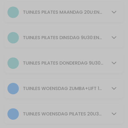
55 min · 25 slots
Pilates
TUINLES PILATES MAANDAG 20U:ENKEL BIJ GOED WEER EN VOLDOENDE DEELNEMERS
55 min · 15 slots
ZUMBA + LIFT maandag 19u spierversterkend
TUINLES PILATES DINSDAG 9U30:ENKEL BIJ GOED WEER EN VOLDOENDE DEELNEMERS
55 min · 20 slots
YOGILATES Kirsten dinsdag 20u30
TUINLES PILATES DONDERDAG 9U30: ENKEL BIJ GOED WEER EN VOLDOENDE DEELNEMERS
55 min · 20 slots
30min Zumba 11u30
TUINLES WOENSDAG ZUMBA+LIFT 19U30:ENKEL BIJ GOED WEER EN VOLDOENDE DEELNEMERS
30 min · 40 slots
30min Zumba+Lift 12u30
30 min · 40 slots
TUINLES WOENSDAG PILATES 20U30:ENKEL BIJ GOED WEER EN VOLDOENDE DEELNEMERS
Zumba+Lift