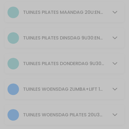
55 min · 25 slots
Pilates
TUINLES PILATES MAANDAG 20U:ENKEL BIJ GOED WEER EN VOLDOENDE DEELNEMERS
55 min · 15 slots
ZUMBA + LIFT maandag 19u spierversterkend
TUINLES PILATES DINSDAG 9U30:ENKEL BIJ GOED WEER EN VOLDOENDE DEELNEMERS
55 min · 20 slots
YOGILATES Kirsten dinsdag 20u30
TUINLES PILATES DONDERDAG 9U30: ENKEL BIJ GOED WEER EN VOLDOENDE DEELNEMERS
55 min · 20 slots
30min Zumba 11u30
TUINLES WOENSDAG ZUMBA+LIFT 19U30:ENKEL BIJ GOED WEER EN VOLDOENDE DEELNEMERS
30 min · 40 slots
30min Zumba+Lift 12u30
30 min · 40 slots
TUINLES WOENSDAG PILATES 20U30:ENKEL BIJ GOED WEER EN VOLDOENDE DEELNEMERS
Zumba+Lift