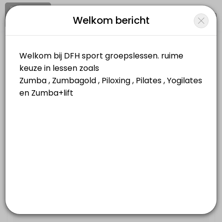
Aanmelden
Inloggen
Welkom bericht
About DFH
DFH is a Fitness Classes facility helping members reach their fitnes
DFH
Classes Offered
Sports/Fitness Classes
Closed Now
zumba/ donderdag 8u45
Locatie
/
Catalogus
/
Datum
/
Informatie
55 min · 20 slots
ZUMBA+LIFT
Selecteer een
50 min · 15 slots
groepsboeking
ZUMBA Herk-De-Stad ( dinsdag ) 19u30
55 min · 25 slots
PILOXING
PILOXING woensdag 19u30