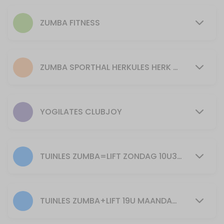
50 min · 15 slots
Pilates
ZUMBA FITNESS
55 min · 15 slots
PILATES donderdag 9u45
ZUMBA SPORTHAL HERKULES HERK DE STAD
55 min · 16 slots
PILATES maandag 20.00h
YOGILATES CLUBJOY
55 min · 20 slots
PILATES dinsdag 9U45
55 min · 16 slots
TUINLES ZUMBA=LIFT ZONDAG 10U30: ENKEL BIJ GOED WEER EN VOLDOENDE DEELNEMERS
30min Yogilates 11u
30 min · 40 slots
TUINLES ZUMBA+LIFT 19U MAANDAG ENKEL BIJ GOED WEER EN VOLDOENDE DEELNEMERS
Piloxing zondag 10u30