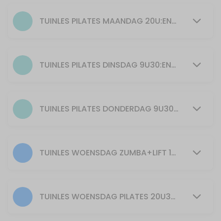
55 min · 25 slots
Pilates
TUINLES PILATES MAANDAG 20U:ENKEL BIJ GOED WEER EN VOLDOENDE DEELNEMERS
55 min · 15 slots
ZUMBA + LIFT maandag 19u spierversterkend
TUINLES PILATES DINSDAG 9U30:ENKEL BIJ GOED WEER EN VOLDOENDE DEELNEMERS
55 min · 20 slots
YOGILATES Kirsten dinsdag 20u30
TUINLES PILATES DONDERDAG 9U30: ENKEL BIJ GOED WEER EN VOLDOENDE DEELNEMERS
55 min · 20 slots
30min Zumba 11u30
TUINLES WOENSDAG ZUMBA+LIFT 19U30:ENKEL BIJ GOED WEER EN VOLDOENDE DEELNEMERS
30 min · 40 slots
30min Zumba+Lift 12u30
30 min · 40 slots
TUINLES WOENSDAG PILATES 20U30:ENKEL BIJ GOED WEER EN VOLDOENDE DEELNEMERS
Zumba+Lift