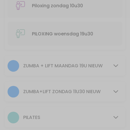
55 min · 25 slots
Piloxing zondag 10u30
Zumba + Lift spierversterkend en cardio/ge
55 min · 20 slots
30min Pilates 12u
PILOXING woensdag 19u30
30 min · 40 slots
Pilates woensdag 20u30
ZUMBA + LIFT MAANDAG 19U NIEUW
55 min · 10 slots
30min piloxing 10u30
30 min · 40 slots
ZUMBA+LIFT ZONDAG 11U30 NIEUW
PILATES
55 min · 15 slots
PILATES
Zumba+Lift