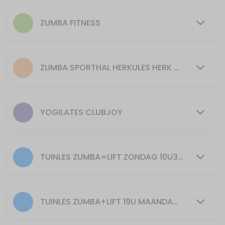
50 min · 15 slots
Pilates
ZUMBA FITNESS
55 min · 15 slots
PILATES donderdag 9u45
ZUMBA SPORTHAL HERKULES HERK DE STAD
55 min · 16 slots
PILATES maandag 20.00h
YOGILATES CLUBJOY
55 min · 20 slots
PILATES dinsdag 9U45
55 min · 16 slots
TUINLES ZUMBA=LIFT ZONDAG 10U30: ENKEL BIJ GOED WEER EN VOLDOENDE DEELNEMERS
30min Yogilates 11u
30 min · 40 slots
TUINLES ZUMBA+LIFT 19U MAANDAG ENKEL BIJ GOED WEER EN VOLDOENDE DEELNEMERS
Piloxing zondag 10u30