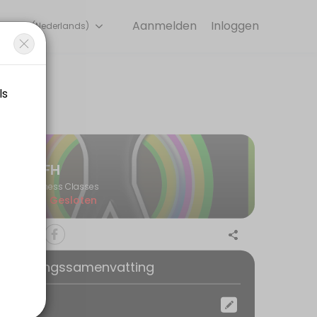
Aanmelden
Inloggen
Dutch (Nederlands)
h experienced coaches.
DFH
Fitness Classes
Nu Gesloten
serveringssamenvatting
ocatie