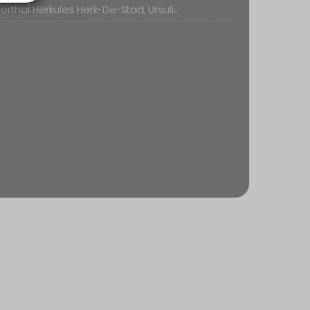
Sporthal Herkules Herk-De-Stad, Ursulinnenstraat 1, Herk-de-stad