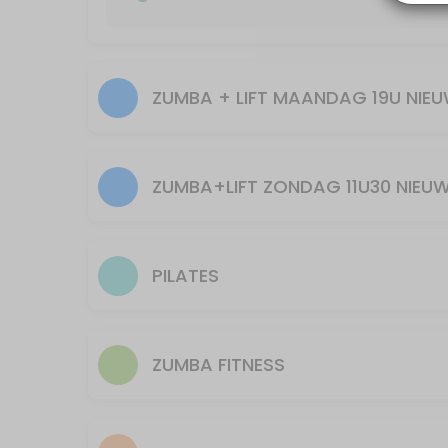
55 min · 25 slots
Zumba + Lift spierversterkend en cardio/ge
55 min · 20 slots
ZUMBA + LIFT MAANDAG 19U NIE
30min Pilates 12u
30 min · 40 slots
Pilates woensdag 20u30
ZUMBA+LIFT ZONDAG 11U30 NIEU
55 min · 10 slots
30min piloxing 10u30
PILATES
30 min · 40 slots
PILATES
ZUMBA FITNESS
55 min · 15 slots
Zumba+Lift