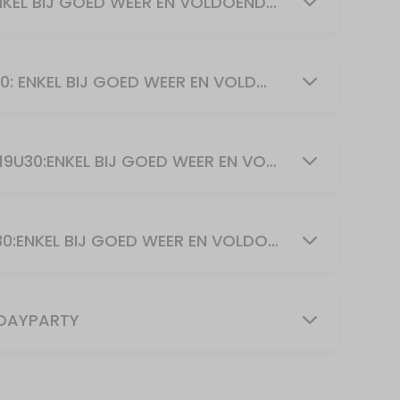
TUINLES PILATES DINSDAG 9U30:ENKEL BIJ GOED WEER EN VOLDOENDE DEELNEMERS
TUINLES PILATES DONDERDAG 9U30: ENKEL BIJ GOED WEER EN VOLDOENDE DEELNEMERS
 en cardio /gewichtjes
TUINLES WOENSDAG ZUMBA+LIFT 19U30:ENKEL BIJ GOED WEER EN VOLDOENDE DEELNEMERS
TUINLES WOENSDAG PILATES 20U30:ENKEL BIJ GOED WEER EN VOLDOENDE DEELNEMERS
HDAYPARTY