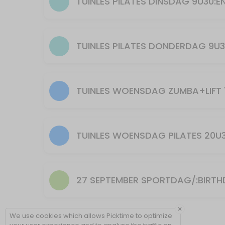
55 min · 25 slots
Pilates
55 min · 15 slots
ZUMBA + LIFT maandag 19u spierversterkend
55 min · 20 slots
YOGILATES Kirsten dinsdag 20u30
55 min · 20 slots
30min Zumba 11u30
30 min · 40 slots
30min Zumba+Lift 12u30
27 SEPTEMBER SPORTDAG/:BIRT
30 min · 40 slots
Zumba+Lift
×
We use cookies which allows Picktime to optimize