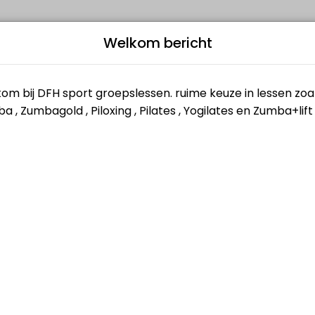
Welkom bericht
s and performance goals. Book a session online and start training wit
rmatie
Re
L