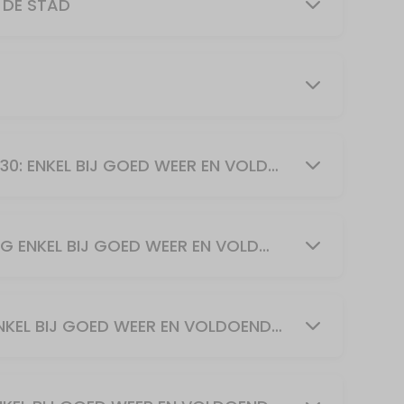
 DE STAD
TUINLES ZUMBA=LIFT ZONDAG 10U30: ENKEL BIJ GOED WEER EN VOLDOENDE DEELNEMERS
TUINLES ZUMBA+LIFT 19U MAANDAG ENKEL BIJ GOED WEER EN VOLDOENDE DEELNEMERS
TUINLES PILATES MAANDAG 20U:ENKEL BIJ GOED WEER EN VOLDOENDE DEELNEMERS