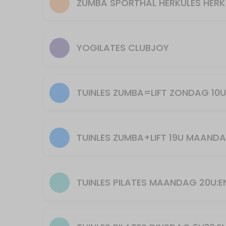
ZUMBA SPORTHAL HERKULES HERK
50 min · 15 slots
Pilates
55 min · 15 slots
YOGILATES CLUBJOY
PILATES donderdag 9u45
55 min · 16 slots
PILATES maandag 20.00h
55 min · 20 slots
PILATES dinsdag 9U45
55 min · 16 slots
30min Yogilates 11u
30 min · 40 slots
Piloxing zondag 10u30