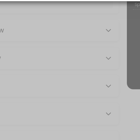
bruik van gewichtjes
UW
W