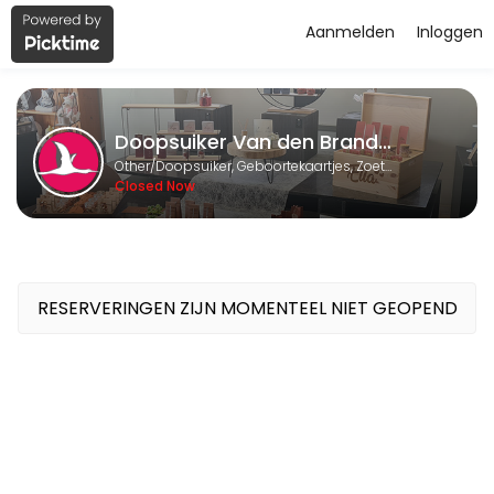
Aanmelden
Inloggen
About Doopsuiker Van den Brande 
Doopsuiker Van den Brande BVBA is a Doopsuiker, Geboortekaartjes, 
Doopsuiker Van den Brande BVBA
Services Offered
Other/Doopsuiker, Geboortekaartjes, Zoetwaren en Relatiegeschenken
Closed Now
Afspraak Doopsuiker of Geboortekaartjes
Wij helpen U graag verder met een afspraak in onze winkel. <br>Wi
60 min
Reservatie Geboorteboeken
RESERVERINGEN ZIJN MOMENTEEL NIET GEOPEND
Reserveer de boeken met de geboortecollecties om bij U thuis in al
60 min