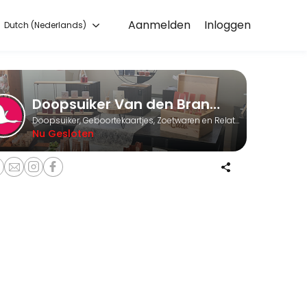
Aanmelden
Inloggen
Dutch (Nederlands)
ts through Picktime. Book a slot at a time that works for you — qui
Doopsuiker Van den Brande BVBA
Doopsuiker, Geboortekaartjes, Zoetwaren en Relatiegeschenken
Nu Gesloten
te beantwoorden en de diverse mogelijkheden te bespreken.
orgen voor 10u &#039;s morgens op de volgende werkdag.