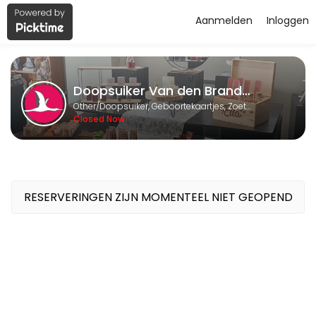
Aanmelden
Inloggen
About Doopsuiker Van den Brande 
Doopsuiker Van den Brande BVBA is a Doopsuiker, Geboortekaartjes, 
Doopsuiker Van den Brande BVBA
Services Offered
Other/Doopsuiker, Geboortekaartjes, Zoetwaren en Relatiegeschenken
Closed Now
Afspraak Doopsuiker of Geboortekaartjes
Wij helpen U graag verder met een afspraak in onze winkel. <br>Wi
60 min
Reservatie Geboorteboeken
RESERVERINGEN ZIJN MOMENTEEL NIET GEOPEND
Reserveer de boeken met de geboortecollecties om bij U thuis in al
60 min