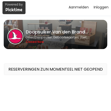
Aanmelden
Inloggen
About Doopsuiker Van den Brande 
Doopsuiker Van den Brande BVBA is a Doopsuiker, Geboortekaartjes, 
Doopsuiker Van den Brande BVBA
Services Offered
Other/Doopsuiker, Geboortekaartjes, Zoetwaren en Relatiegeschenken
Closed Now
Afspraak Doopsuiker of Geboortekaartjes
Wij helpen U graag verder met een afspraak in onze winkel. <br>Wi
60 min
Reservatie Geboorteboeken
RESERVERINGEN ZIJN MOMENTEEL NIET GEOPEND
Reserveer de boeken met de geboortecollecties om bij U thuis in al
60 min