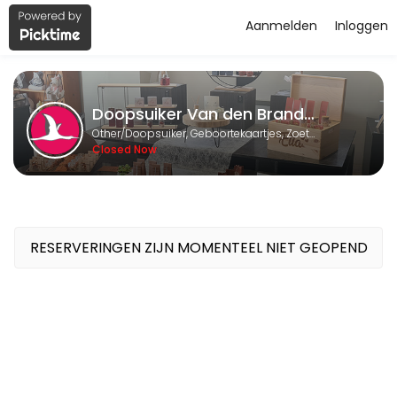
Aanmelden
Inloggen
About Doopsuiker Van den Brande 
Doopsuiker Van den Brande BVBA is a Doopsuiker, Geboortekaartjes, 
Doopsuiker Van den Brande BVBA
Services Offered
Other/Doopsuiker, Geboortekaartjes, Zoetwaren en Relatiegeschenken
Closed Now
Afspraak Doopsuiker of Geboortekaartjes
Wij helpen U graag verder met een afspraak in onze winkel. <br>Wi
60 min
Reservatie Geboorteboeken
RESERVERINGEN ZIJN MOMENTEEL NIET GEOPEND
Reserveer de boeken met de geboortecollecties om bij U thuis in al
60 min