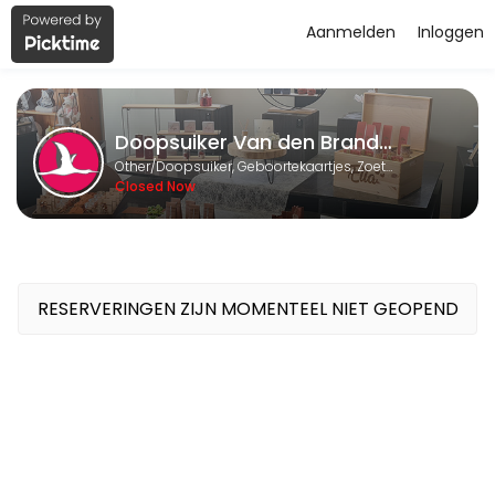
Aanmelden
Inloggen
About Doopsuiker Van den Brande 
Doopsuiker Van den Brande BVBA is a Doopsuiker, Geboortekaartjes, 
Doopsuiker Van den Brande BVBA
Services Offered
Other/Doopsuiker, Geboortekaartjes, Zoetwaren en Relatiegeschenken
Closed Now
Afspraak Doopsuiker of Geboortekaartjes
Wij helpen U graag verder met een afspraak in onze winkel. <br>Wi
60 min
Reservatie Geboorteboeken
RESERVERINGEN ZIJN MOMENTEEL NIET GEOPEND
Reserveer de boeken met de geboortecollecties om bij U thuis in al
60 min