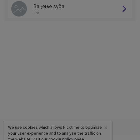
Вађење зуба
1 hr
×
We use cookies which allows Picktime to optimize
your user experience and to analyse the traffic on
the website. Visit our
cookie policy
page.