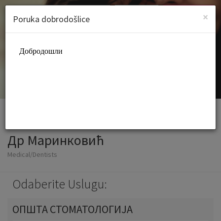
Croatian (hrvatski)
Prijava
PRIJAVITE SE
×
Poruka dobrodošlice
Др Маринковић
Medical/Dentists
Odaberite Uslugu:
ОПШТА СТОМАТОЛОГИЈА