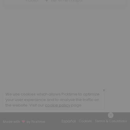
Hatillo
Ver en el mapa
15 min
Examen Visual (2 - RH)
20 min
SEGUIMIENTO LENTES DE CONTACTO
20 min
EXAMEN LENTES DE CONTACTO
40 min
Compra de Espejuelos
20 min
×
We use cookies which allows Picktime to optimize
your user experience and to analyse the traffic on
the website. Visit our
cookie policy
page.
Español
Cookies
Terms & Conditions
Made with
by Picktime