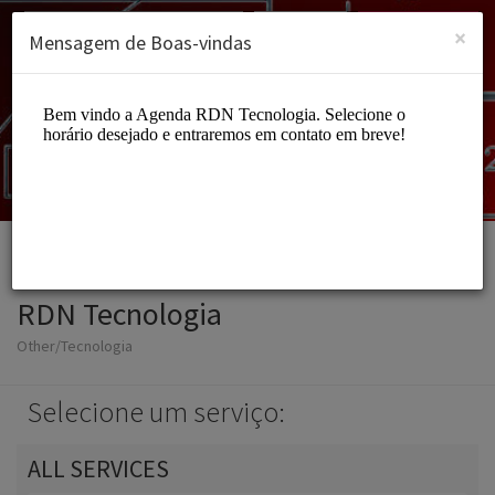
Portuguese (Português)
Entrar
INSCREVER-SE
×
Mensagem de Boas-vindas
RDN Tecnologia
Other/Tecnologia
Selecione um serviço:
ALL SERVICES