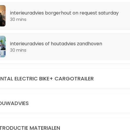
urday
interieuradvies borgerhout on request saturday
aak met Leen. Leen kan aanwezig zijn op zaterdagen tussen 16-18uur.
30 mins
interieuradvies of houtadvies zandhoven
project? Kleuradvies nodig of hulp bij het kiezen van vloerafwerking
30 mins
ENTAL ELECTRIC BIKE+ CARGOTRAILER
erkte openingstijden en one man running beperken we bouwadviezen in
OUWADVIES
de stalenkasten van producten waar je m&eacute;&eacute;r over wil we
NTRODUCTIE MATERIALEN