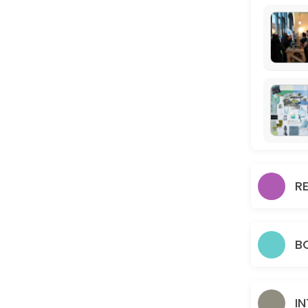
interieuradvies borgerhout on request sat
Wil je echt goed kleuradvies bijvoorbeeld, boek dan zeker een afspr
30 min
interieuradvies of houtadvies zandhoven
Wil je wat hulp bij het cre&euml;ren van jouw sfeerbeeld voor jouw 
30 min
rent bike+ trailer ecomat
30 min · EUR10.0
R
15 minutes subject borgerhout
Voor een kort bouwadvies kan je dit kwartiertje boeken. Door de bep
15 min
B
kennismaking bio-ecomaterialen
In een kwartiertje leiden we je rond in de toonzaal of doorlopen we 
I
15 min