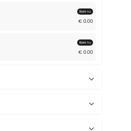
Boek nu
€ 0.00
Boek nu
en? Een sensitief advies kan eigenlijk alleen maar in onze toonzaal 
€ 0.00
 tijd. Als de drukte het toelaat, kan er iets meer tijd besteed word
ten of die je eens in het echt wil voelen en ruiken. Laat ons gerust