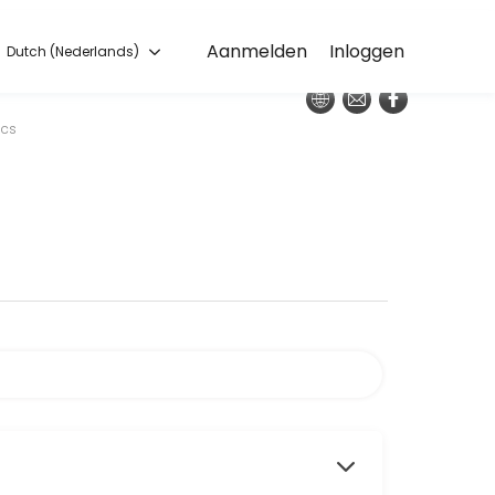
Dutch (Nederlands)
Aanmelden
Inloggen
Dutch (Nederlands)
s done reliably. Book a consultation online to discuss your needs with
ics
erialen komen in aanmerking voor jouw bouw- of renovatieplannen? Wa