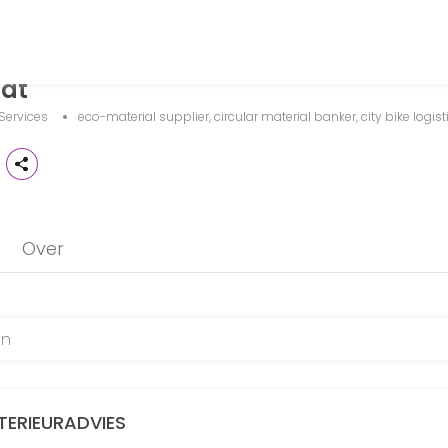
at
y bike logistics provider helping individuals and businesses get thing
Services
eco-material supplier, circular material banker, city bike logist
 het bouwtechnische aspect. Welke bio-ecologische of circulaire mat
Over
NTERIEURADVIES