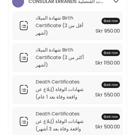
CONSULAR ERRANDS المعاملات القنصلية
30 min
Death Certificates &#x634;&#x647;&#x6
شهادة الميلاد Birth
Book now
30 min
Certificate (أقل من 3
Skr 950.00
&#x627;&#x645;&#x62a;&#x62d;&#x627;&
أشهر)
20 min
شهادة الميلاد Birth
Book now
&#x648;&#x62b;&#x64a;&#x642;&#x629;
Certificate (أكثر من 3
Skr 1150.00
أشهر)
20 min
&#x634;&#x647;&#x627;&#x62f;&#x629; &
Death Certificates
Book now
شهادات الوفاة (إبلاغ عن
30 min · SEK520.0
Skr 550.00
واقعة وفاة بعد 1 عام)
Others &#x623;&#x62e;&#x631;&#x649;
Death Certificates
20 min
Book now
شهادات الوفاة (إبلاغ عن
&#x62a;&#x648;&#x643;&#x64a;&#x644; P
Skr 500.00
واقعة وفاة بعد 3 أشهر)