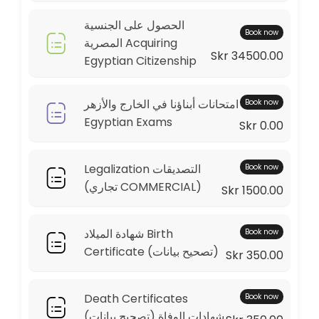
20 min · SEK600.0
الحصول على الجنسية
Legalization &#x627;&#x644;&#x62a;&#
Book now
المصرية Acquiring
Skr 34500.00
Egyptian Citizenship
30 min
&#x648;&#x62b;&#x627;&#x626;&#x642; 
امتحانات أبناؤنا في الخارج والأزهر
Book now
20 min · SEK1800.0
Egyptian Exams
Skr 0.00
Personal or Family Register &#x627;&#
20 min · SEK170.0
Legalization التصديقات
Book now
&#x648;&#x62b;&#x64a;&#x642;&#x629; &
(تجاري COMMERCIAL)
Skr 1500.00
30 min
شهادة الميلاد Birth
Book now
&#x639;&#x642;&#x648;&#x62f; &#x627;&
Certificate (تصحيح بيانات)
Skr 350.00
30 min
&#x627;&#x644;&#x62d;&#x635;&#x648;&
Death Certificates
Book now
شهادات الوفاة (تصحيح بيانات)