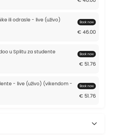
€ 46.00
ke ili odrasle - live (uživo)
Book now
€ 46.00
doo u Splitu za studente
Book now
€ 51.76
udente - live (uživo) (vikendom -
Book now
€ 51.76