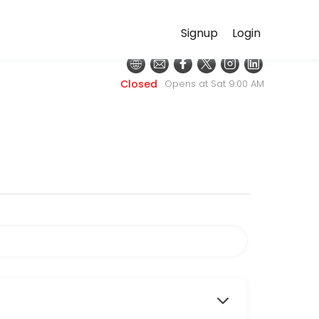
Signup
Login
es. Book a session online to get started.
Closed
Opens at Sat 9:00 AM
)
ar doo u Splitu