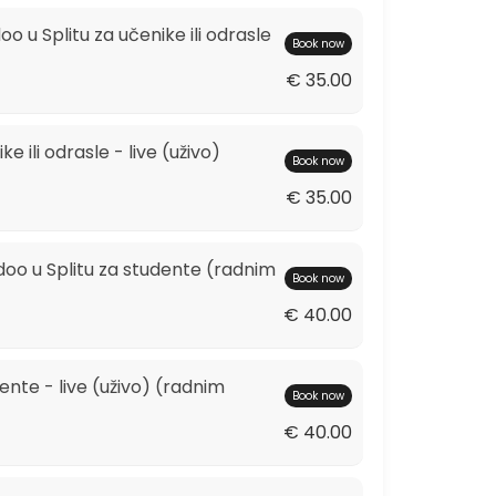
o u Splitu za učenike ili odrasle
Book now
aznika.<br>Cijena na upit. Ovisi o broju polaznika i tematici te&#x10d;
€ 35.00
e ili odrasle - live (uživo)
Book now
17e;ivo)
€ 35.00
doo u Splitu za studente (radnim
Book now
ici - u&#x17e;ivo (live)
€ 40.00
dente - live (uživo) (radnim
 odrasle
Book now
€ 40.00
ive (u&#x17e;ivo)