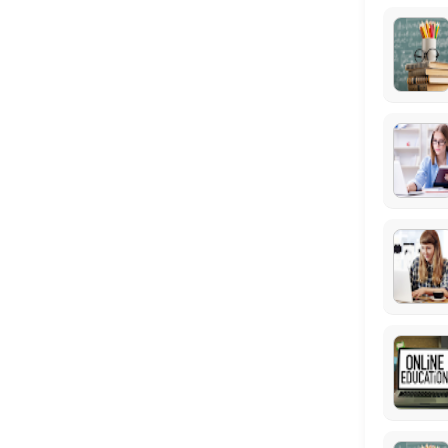
Na adresi na&#x161;e ili Va&#x161;e tvrtke za do 5 polaznika ili grupe
90 min
Individualna poduka (1 na 1) u uredu tvrtk
90 min · EUR30.0
Poduke za studente u grupi od 2 do 5 polazn
Cijena ovisi o veličini grupe
90 min
Poduke za u&#x10d;enike ili odrasle u grupi 
Cijena ovisi o veličini grupe
90 min
Individualna poduka (1 na 1) u uredu tvrtke
90 min · EUR25.0
Individualna poduka (1 na 1) u virtualnoj u&