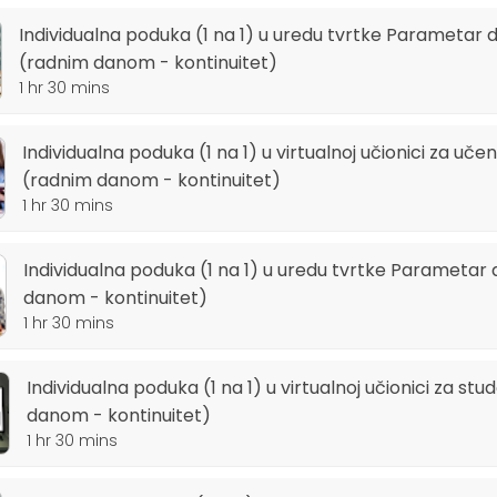
Individualna poduka (1 na 1) u uredu tvrtke Parametar do
 do 5 polaznika. <br>Na adresi Va&#x161;e tvrtke za vi&#x161;e od 5 pol
(radnim danom - kontinuitet)
1 hr 30 mins
e Parametar doo u Splitu za studente
Individualna poduka (1 na 1) u virtualnoj učionici za učenik
(radnim danom - kontinuitet)
ika u virtualnoj u&#x10d;ionici - live (u&#x
1 hr 30 mins
Individualna poduka (1 na 1) u uredu tvrtke Parametar 
od 2 do 5 polaznika u virtualnoj u&#x10d;ion
danom - kontinuitet)
1 hr 30 mins
Individualna poduka (1 na 1) u virtualnoj učionici za stu
 Parametar doo u Splitu za u&#x10d;enike ili
danom - kontinuitet)
1 hr 30 mins
#x10d;ionici za u&#x10d;enike ili odrasle - l