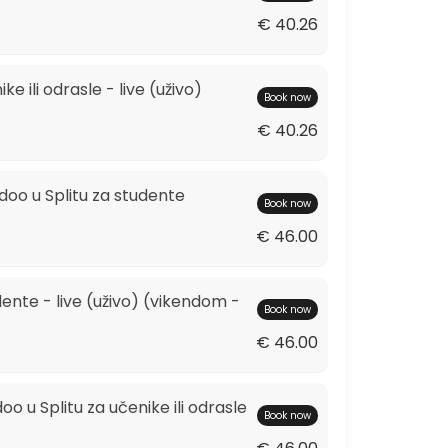
€ 40.26
ke ili odrasle - live (uživo)
Book now
€ 40.26
doo u Splitu za studente
Book now
€ 46.00
udente - live (uživo) (vikendom -
Book now
€ 46.00
o u Splitu za učenike ili odrasle
Book now