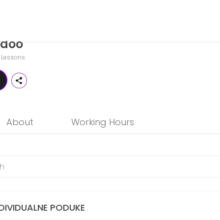
 doo
levels. Our experienced educators create engaging learning experienc
 Lessons
nika u uredu tvrtke Parametar doo u Splitu
About
Working Hours
#x10d;ionici za studente - live (u&#x17e;ivo
 od 2 do 5 polaznika u uredu tvrtke Paramet
NDIVIDUALNE PODUKE