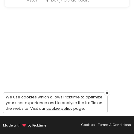
Asten
Bekijk op de Kaart
Een volledige workout in slechts 30 minuten waarbij het systeem zich
60 min
Uitleg trainingsschema
30 min
fitness proefles
Ontvang een gratis proefles om te ervaren hoe sporten bij Infinity Fitn
60 min
Resources Available
Ergoline zonnebank, leden van Infinity Fitne
×
We use cookies which allows Picktime to optimize
others · 30 min · EUR17.5
your user experience and to analyse the traffic on
the website. Visit our
cookie policy
page.
Cookies
Terms & Conditions
Made with
by Picktime