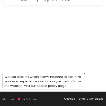
Asten
Bekijk op de Kaart
Een volledige workout in slechts 30 minuten waarbij het systeem zich
60 min
Uitleg trainingsschema
30 min
fitness proefles
Ontvang een gratis proefles om te ervaren hoe sporten bij Infinity Fitn
60 min
Resources Available
Ergoline zonnebank, leden van Infinity Fitne
×
We use cookies which allows Picktime to optimize
others · 30 min · EUR17.5
your user experience and to analyse the traffic on
the website. Visit our
cookie policy
page.
Cookies
Terms & Conditions
Made with
by Picktime