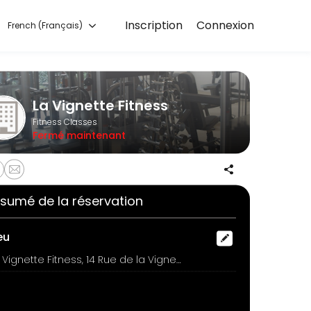
Inscription
Connexion
French (Français)
rt training with experienced coaches.
La Vignette Fitness
Fitness Classes
Fermé maintenant
sumé de la réservation
eu
La Vignette Fitness, 14 Rue de la Vignette, Auderghem