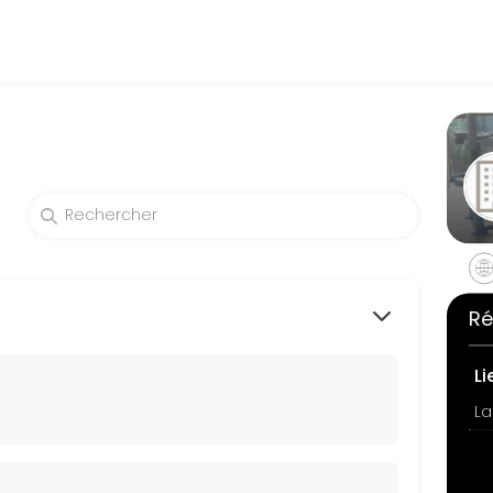
ch their fitness and performance goals. Book a session online and sta
Ré
Li