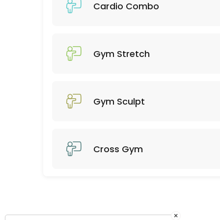
45 min · 12 slots
Cardio Combo
Gym Stretch
45 min · 14 slots
Gym Stretch
Gym Sculpt
Cross Gym
×